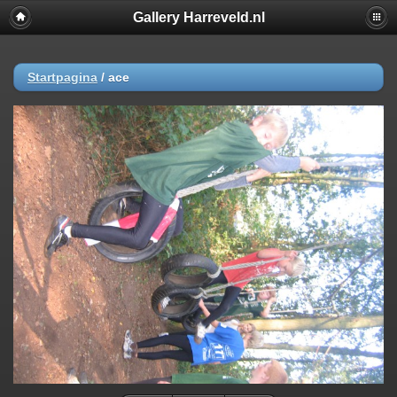
Gallery Harreveld.nl
Startpagina
/
ace