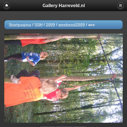
Gallery Harreveld.nl
Startpagina
/
SSH
/
2009
/
weekend2009
/
acc