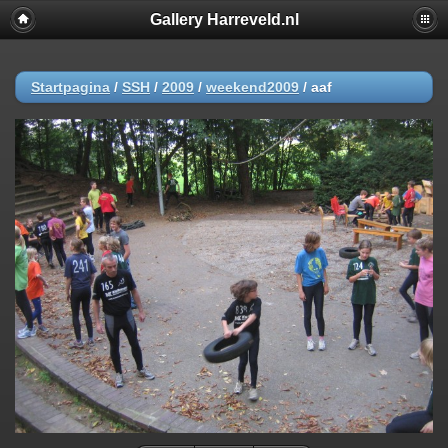
Gallery Harreveld.nl
Startpagina
/
SSH
/
2009
/
weekend2009
/
aaf