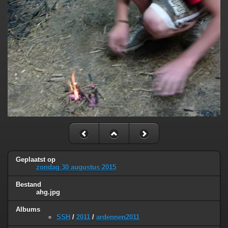
Geplaatst op
zondag 30 augustus 2015
Bestand
ahg.jpg
Albums
SSH
/
2011
/
ardennen2011