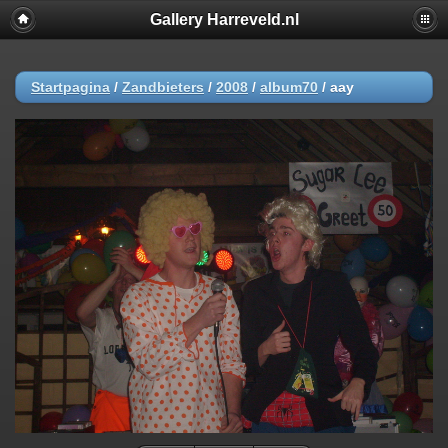
Gallery Harreveld.nl
Startpagina
/
Zandbieters
/
2008
/
album70
/
aay