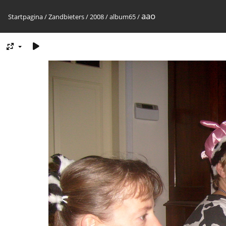
aao
Startpagina
/
Zandbieters
/
2008
/
album65
/