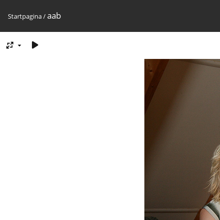
aab
Startpagina
/