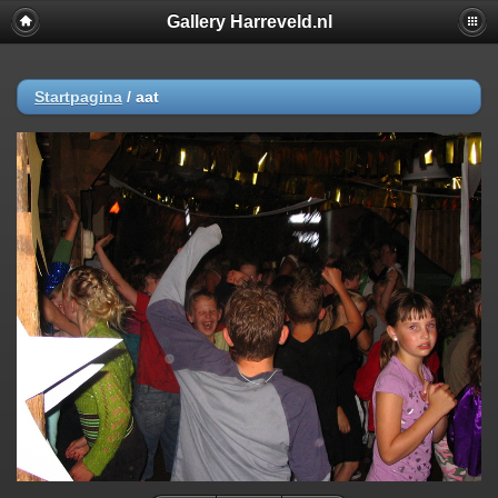
Gallery Harreveld.nl
Startpagina
/
aat