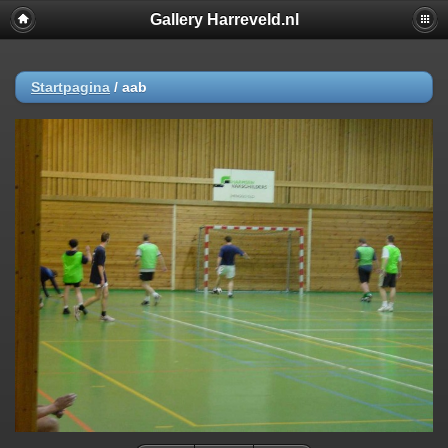
Gallery Harreveld.nl
Startpagina
/
aab